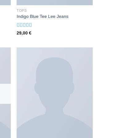
TOPS
Indigo Blue Tee Lee Jeans
Valorado
29,00
€
con
4.00
de 5