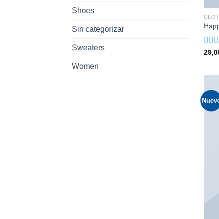
Shoes
CLOT
Happ
Sin categorizar
Sweaters
Valo
29,
con
Women
3.00
5
Nuev