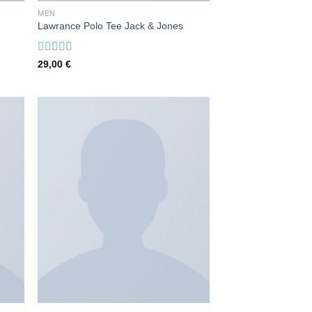
MEN
Lawrance Polo Tee Jack & Jones
Valorado
29,00
€
con
4.50
de 5