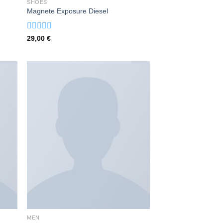
SHOES
Magnete Exposure Diesel
Valorado
29,00
€
con
5.00
de
5
MEN