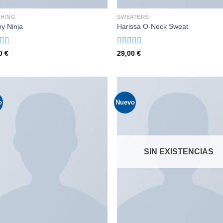
HING
SWEATERS
y Ninja
Harissa O-Neck Sweat
rado
Valorado
00
€
29,00
€
con
4.00
de
de 5
o
Nuevo
SIN EXISTENCIAS