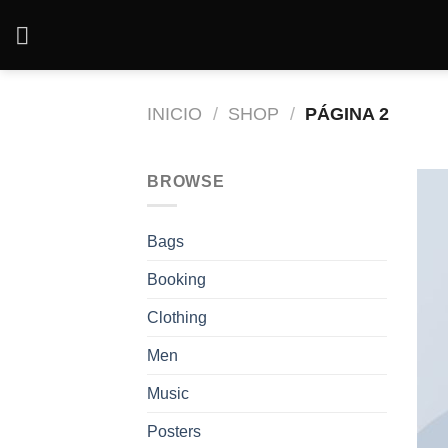
Saltar
al
contenido
INICIO
/
SHOP
/
PÁGINA 2
BROWSE
Bags
Booking
Clothing
Men
Music
Posters