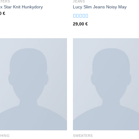
ATERS
JEANS
x Star Knit Hunkydory
Lucy Slim Jeans Noisy May
00
€
Valorado
29,00
€
con
3.00
de
5
HING
SWEATERS