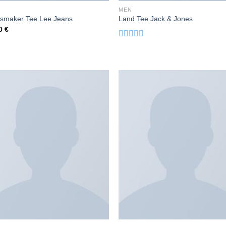
MEN
smaker Tee Lee Jeans
Land Tee Jack & Jones
00
€
Valorado
con
4.00
de 5