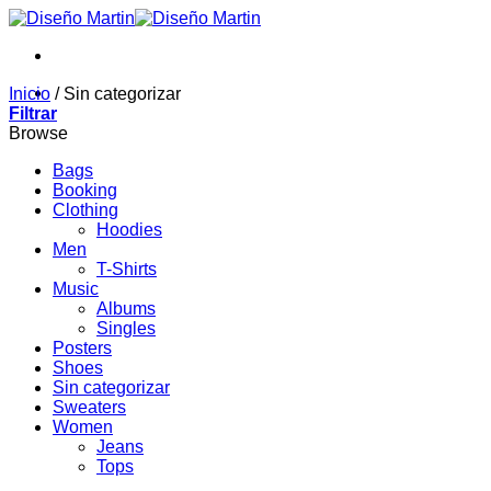
Saltar
al
contenido
Inicio
/
Sin categorizar
Filtrar
Browse
Bags
Booking
Clothing
Hoodies
Men
T-Shirts
Music
Albums
Singles
Posters
Shoes
Sin categorizar
Sweaters
Women
Jeans
Tops