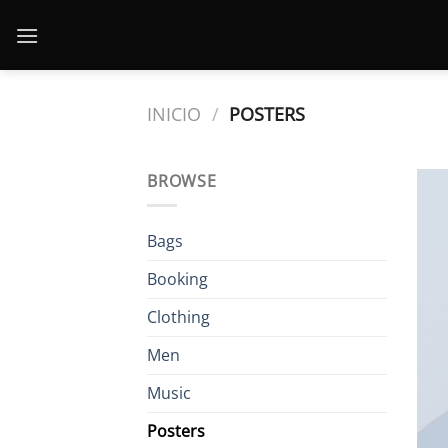
Saltar
al
contenido
INICIO
/
POSTERS
BROWSE
Bags
Booking
Clothing
Men
Music
Posters