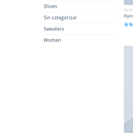
Shoes
POST
Flyi
Sin categorizar
Sweaters
Valo
con
Women
de 5