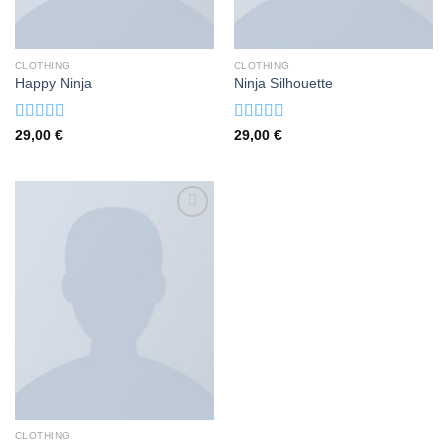
CLOTHING
CLOTHING
Happy Ninja
Ninja Silhouette
Valorado
Valorado
29,00
€
29,00
€
con
con
4.00
3.00
de
de 5
5
CLOTHING