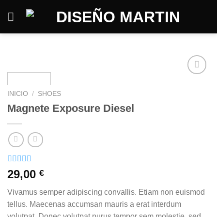
Saltar
al
contenido
INICIO
/
SHOES
Magnete Exposure Diesel
Valorado
1
29,00
€
con
5.00
de
5 en base a
Vivamus semper adipiscing convallis. Etiam non euismod
valoración
de un cliente
tellus. Maecenas accumsan mauris a erat interdum
volutpat. Donec volutpat purus tempor sem molestie, sed