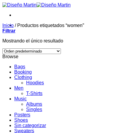
Saltar
al
contenido
Inicio
/
Productos etiquetados “women”
Filtrar
Mostrando el único resultado
Browse
Bags
Booking
Clothing
Hoodies
Men
T-Shirts
Music
Albums
Singles
Posters
Shoes
Sin categorizar
Sweaters