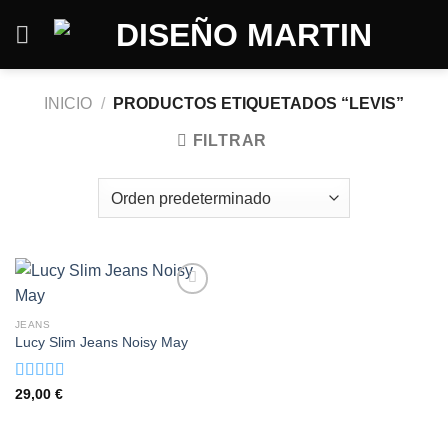
Saltar
al
contenido
INICIO
/
PRODUCTOS ETIQUETADOS “LEVIS”
FILTRAR
JEANS
Lucy Slim Jeans Noisy May
Valorado
29,00
€
con
3.00
de
5