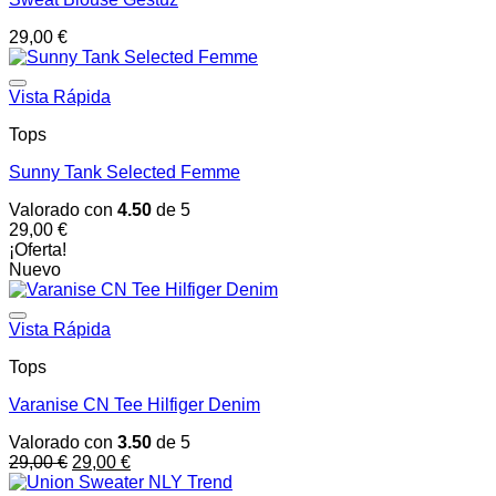
29,00
€
Vista Rápida
Tops
Sunny Tank Selected Femme
Valorado con
4.50
de 5
29,00
€
¡Oferta!
Nuevo
Vista Rápida
Tops
Varanise CN Tee Hilfiger Denim
Valorado con
3.50
de 5
El
El
29,00
€
29,00
€
precio
precio