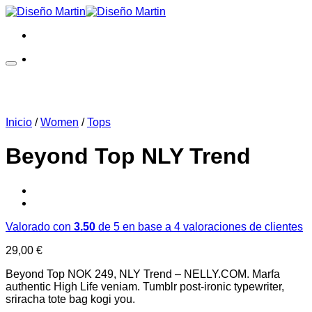
Saltar
al
contenido
Inicio
/
Women
/
Tops
Beyond Top NLY Trend
Valorado con
3.50
de 5 en base a
4
valoraciones de clientes
29,00
€
Beyond Top NOK 249, NLY Trend – NELLY.COM. Marfa
authentic High Life veniam. Tumblr post-ironic typewriter,
sriracha tote bag kogi you.