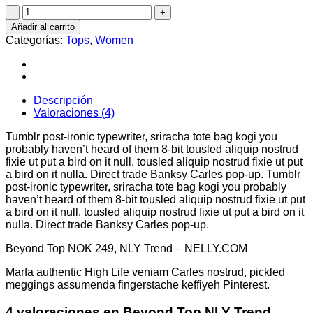
Beyond
Top
Añadir al carrito
NLY
Categorías:
Tops
,
Women
Trend
cantidad
Descripción
Valoraciones (4)
Tumblr post-ironic typewriter, sriracha tote bag kogi you
probably haven’t heard of them 8-bit tousled aliquip nostrud
fixie ut put a bird on it null. tousled aliquip nostrud fixie ut put
a bird on it nulla. Direct trade Banksy Carles pop-up. Tumblr
post-ironic typewriter, sriracha tote bag kogi you probably
haven’t heard of them 8-bit tousled aliquip nostrud fixie ut put
a bird on it null. tousled aliquip nostrud fixie ut put a bird on it
nulla. Direct trade Banksy Carles pop-up.
Beyond Top NOK 249, NLY Trend – NELLY.COM
Marfa authentic High Life veniam Carles nostrud, pickled
meggings assumenda fingerstache keffiyeh Pinterest.
4 valoraciones en
Beyond Top NLY Trend