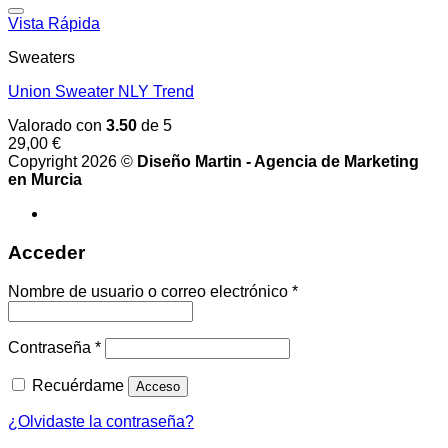
original
actual
era:
es:
Vista Rápida
29,00 €.
29,00 €.
Sweaters
Union Sweater NLY Trend
Valorado con
3.50
de 5
29,00
€
Copyright 2026 ©
Diseño Martin - Agencia de Marketing
en Murcia
Acceder
Obligatorio
Nombre de usuario o correo electrónico
*
Obligatorio
Contraseña
*
Recuérdame
Acceso
¿Olvidaste la contraseña?