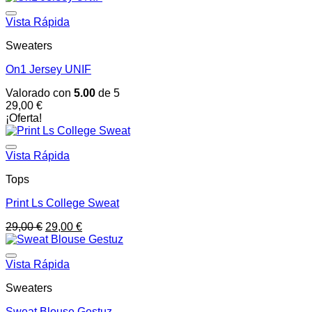
Vista Rápida
Sweaters
On1 Jersey UNIF
Valorado con
5.00
de 5
29,00
€
¡Oferta!
Vista Rápida
Tops
Print Ls College Sweat
El
El
29,00
€
29,00
€
precio
precio
original
actual
era:
es:
Vista Rápida
29,00 €.
29,00 €.
Sweaters
Sweat Blouse Gestuz