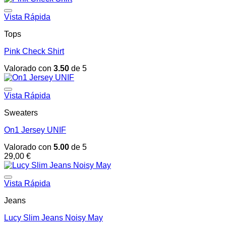
era:
es:
29,00 €.
29,00 €.
Vista Rápida
Tops
Pink Check Shirt
Valorado con
3.50
de 5
Vista Rápida
Sweaters
On1 Jersey UNIF
Valorado con
5.00
de 5
29,00
€
Vista Rápida
Jeans
Lucy Slim Jeans Noisy May