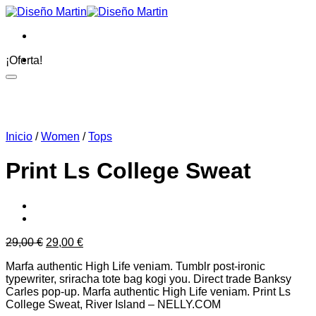
Saltar
al
contenido
¡Oferta!
Inicio
/
Women
/
Tops
Print Ls College Sweat
El
El
29,00
€
29,00
€
precio
precio
Marfa authentic High Life veniam. Tumblr post-ironic
original
actual
typewriter, sriracha tote bag kogi you. Direct trade Banksy
era:
es:
Carles pop-up. Marfa authentic High Life veniam. Print Ls
29,00 €.
29,00 €.
College Sweat, River Island – NELLY.COM