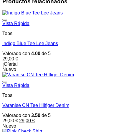
Productos relacionados
Vista Rápida
Tops
Indigo Blue Tee Lee Jeans
Valorado con
4.00
de 5
29,00
€
¡Oferta!
Nuevo
Vista Rápida
Tops
Varanise CN Tee Hilfiger Denim
Valorado con
3.50
de 5
El
El
29,00
€
29,00
€
precio
precio
Nuevo
original
actual