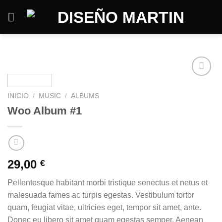
Saltar
al
contenido
INICIO
/
MUSIC
/
ALBUMS
Woo Album #1
29,00
€
Pellentesque habitant morbi tristique senectus et netus et
malesuada fames ac turpis egestas. Vestibulum tortor
quam, feugiat vitae, ultricies eget, tempor sit amet, ante.
Donec eu libero sit amet quam egestas semper. Aenean