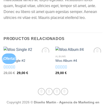
quam, feugiat vitae, ultricies eget, tempor sit amet, ante.
Donec eu libero sit amet quam egestas semper. Aenean
ultricies mi vitae est. Mauris placerat eleifend leo.
PRODUCTOS RELACIONADOS
MUSIC
ALBUMS
¡Oferta!
Woo Single #2
Woo Album #4
Valorado
Valorado
El
El
29,00
€
29,00
€
29,00
€
precio
precio
con
4.75
de
con
5.00
de
original
actual
5
5
era:
es:
29,00 €.
29,00 €.
Copyright 2026 ©
Diseño Martin - Agencia de Marketing en