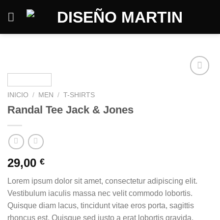
Saltar
al
contenido
INICIO
/
MEN
/
T-SHIRTS
Randal Tee Jack & Jones
29,00
€
Lorem ipsum dolor sit amet, consectetur adipiscing elit.
Vestibulum iaculis massa nec velit commodo lobortis.
Quisque diam lacus, tincidunt vitae eros porta, sagittis
rhoncus est. Quisque sed justo a erat lobortis gravida.