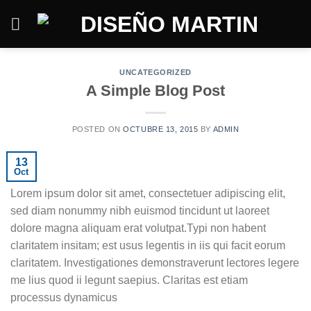
Saltar
al
contenido
UNCATEGORIZED
A Simple Blog Post
POSTED ON
OCTUBRE 13, 2015
BY
ADMIN
13
Oct
Lorem ipsum dolor sit amet, consectetuer adipiscing elit,
sed diam nonummy nibh euismod tincidunt ut laoreet
dolore magna aliquam erat volutpat.Typi non habent
claritatem insitam; est usus legentis in iis qui facit eorum
claritatem. Investigationes demonstraverunt lectores legere
me lius quod ii legunt saepius. Claritas est etiam
processus dynamicus